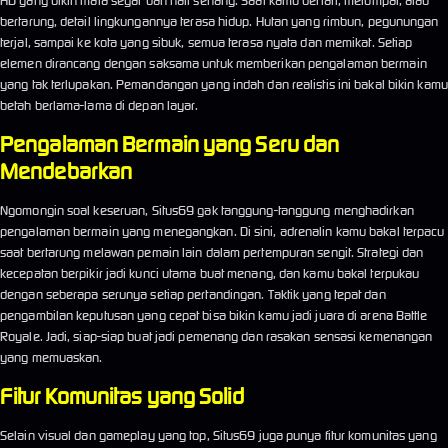
HD yang bikin mata segar dan hati senang. Saat kamu berlari, melompat, atau
bertarung, detail lingkungannya terasa hidup. Hutan yang rimbun, pegunungan
terjal, sampai ke kota yang sibuk, semua terasa nyata dan memikat. Setiap
elemen dirancang dengan saksama untuk memberikan pengalaman bermain
yang tak terlupakan. Pemandangan yang indah dan realistis ini bakal bikin kamu
betah berlama-lama di depan layar.
Pengalaman Bermain yang Seru dan
Mendebarkan
Ngomongin soal keseruan, Situs69 gak tanggung-tanggung menghadirkan
pengalaman bermain yang menegangkan. Di sini, adrenalin kamu bakal terpacu
saat bertarung melawan pemain lain dalam pertempuran sengit. Strategi dan
kecepatan berpikir jadi kunci utama buat menang, dan kamu bakal terpukau
dengan seberapa serunya setiap pertandingan. Taktik yang tepat dan
pengambilan keputusan yang cepat bisa bikin kamu jadi juara di arena Battle
Royale. Jadi, siap-siap buat jadi pemenang dan rasakan sensasi kemenangan
yang memuaskan.
Fitur Komunitas yang Solid
Selain visual dan gameplay yang top, Situs69 juga punya fitur komunitas yang