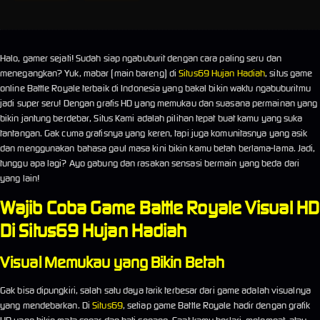
Halo, gamer sejati! Sudah siap ngabuburit dengan cara paling seru dan
menegangkan? Yuk, mabar (main bareng) di
Situs69 Hujan Hadiah
, situs game
online Battle Royale terbaik di Indonesia yang bakal bikin waktu ngabuburitmu
jadi super seru! Dengan grafis HD yang memukau dan suasana permainan yang
bikin jantung berdebar, Situs Kami adalah pilihan tepat buat kamu yang suka
tantangan. Gak cuma grafisnya yang keren, tapi juga komunitasnya yang asik
dan menggunakan bahasa gaul masa kini bikin kamu betah berlama-lama. Jadi,
tunggu apa lagi? Ayo gabung dan rasakan sensasi bermain yang beda dari
yang lain!
Wajib Coba Game Battle Royale Visual HD
Di Situs69 Hujan Hadiah
Visual Memukau yang Bikin Betah
Gak bisa dipungkiri, salah satu daya tarik terbesar dari game adalah visualnya
yang mendebarkan. Di
Situs69
, setiap game Battle Royale hadir dengan grafik