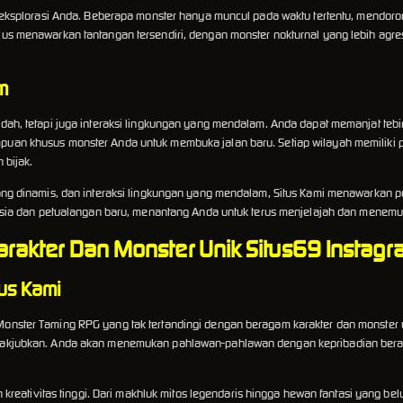
eksplorasi Anda. Beberapa monster hanya muncul pada waktu tertentu, mendoro
 menawarkan tantangan tersendiri, dengan monster nokturnal yang lebih agres
m
h, tetapi juga interaksi lingkungan yang mendalam. Anda dapat memanjat tebi
n khusus monster Anda untuk membuka jalan baru. Setiap wilayah memiliki pu
 bijak.
ng dinamis, dan interaksi lingkungan yang mendalam, Situs Kami menawarkan p
sia dan petualangan baru, menantang Anda untuk terus menjelajah dan menemuka
akter Dan Monster Unik Situs69 Instagr
tus Kami
ter Taming RPG yang tak tertandingi dengan beragam karakter dan monster unik
kjubkan. Anda akan menemukan pahlawan-pahlawan dengan kepribadian beraga
kreativitas tinggi. Dari makhluk mitos legendaris hingga hewan fantasi yang be