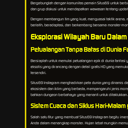
Bergabunglah dengan komunitas pemain Situs69 untuk berbagi
dan grup diskusi untuk mendapatkan wawasan tentang update
Dengan membangun tim yang kuat, menguasai taktik arena, me
berlatih, beradaptasi, dan berkembang bersama monster-mons
Eksplorasi Wilayah Baru Dalam
Petualangan Tanpa Batas di Dunia F
Bersiaplah untuk memulai petualangan epik di dunia fantas
eksotis yang dirancang dengan detail grafis HD yang memuk
tersendiri.
Situs69 Instagram menghadirkan peta dunia yang dinamis da
ekosistem dan iklim yang berbeda, mempengaruhi jenis monst
bahkan dungeon berbahaya yang menanti untuk ditaklukkan.
Sistem Cuaca dan Siklus Hari-Malam 
Salah satu fitur yang membuat Situs69 Instagram begitu ime
Anda dalam menangkap monster. Hujan lebat mungkin memuncul