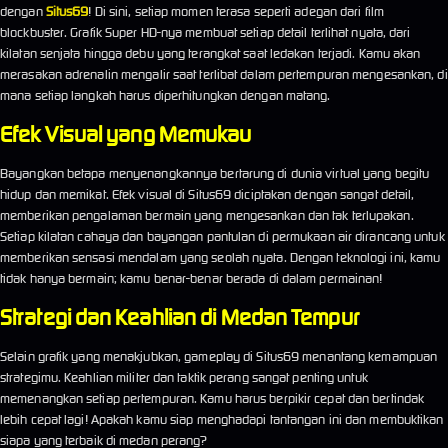
dengan
Situs69
! Di sini, setiap momen terasa seperti adegan dari film
blockbuster. Grafik Super HD-nya membuat setiap detail terlihat nyata, dari
kilatan senjata hingga debu yang terangkat saat ledakan terjadi. Kamu akan
merasakan adrenalin mengalir saat terlibat dalam pertempuran mengesankan, di
mana setiap langkah harus diperhitungkan dengan matang.
Efek Visual yang Memukau
Bayangkan betapa menyenangkannya bertarung di dunia virtual yang begitu
hidup dan memikat. Efek visual di Situs69 diciptakan dengan sangat detail,
memberikan pengalaman bermain yang mengesankan dan tak terlupakan.
Setiap kilatan cahaya dan bayangan pantulan di permukaan air dirancang untuk
memberikan sensasi mendalam yang seolah nyata. Dengan teknologi ini, kamu
tidak hanya bermain; kamu benar-benar berada di dalam permainan!
Strategi dan Keahlian di Medan Tempur
Selain grafik yang menakjubkan, gameplay di Situs69 menantang kemampuan
strategimu. Keahlian militer dan taktik perang sangat penting untuk
memenangkan setiap pertempuran. Kamu harus berpikir cepat dan bertindak
lebih cepat lagi! Apakah kamu siap menghadapi tantangan ini dan membuktikan
siapa yang terbaik di medan perang?