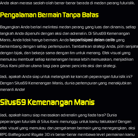
Anda akan merasa seolah-olah benar-benar berada di medan perang futuristik.
Pengalaman Bermain Tanpa Batas
Bayangkan Anda berlari melintasi medan perang yang luas dan dinamis, setiap
langkah Anda dipenuhi dengan aksi dan adrenalin. Di Situs69 Kemenangan
Manis, Anda tidak hanya bermain; Anda
berpartisipasi dalam cerita
yang
berkembang dengan setiap pertempuran. Tambahkan strategi Anda, pilih senjata
dengan bijak, dan bekerja sama dengan tim untuk menang. Efek visual yang
memukau membuat setiap kemenangan terasa lebih memuaskan, menjadikan
Situs Kami pilihan utama bagi para gamer pencinta aksi dan strategi.
Jadi, apakah Anda siap untuk melangkah ke kancah peperangan futuristik ini?
Dengan Situs69 Kemenangan Manis, dunia pertempuran yang menakjubkan
menanti Anda!
Situs69 Kemenangan Manis
Jadi, apakah kamu siap merasakan adrenalin yang tiada tara? Dunia
peperangan futuristik di Situs Kami menunggu untuk kamu taklukkan! Dengan
efek visual yang memukau dan pengalaman bermain yang menegangkan, aksi
RPG Battleground Royale 3D ini benar-benar membawa level permainan kamu