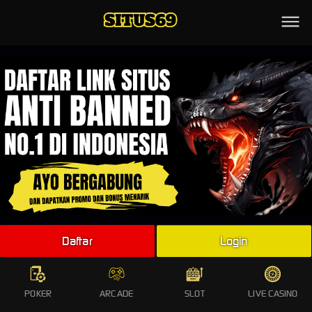
HOME
POKER
ARCADE
SLOT ONLINE
LIVE CASINO
SPORTS
PROMO
TOTO
Daftar
Login
LIVE
WHATSAPP
POKER
ARCADE
SLOT
LIVE CASINO
TELEGRAM