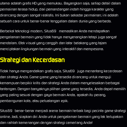
utama adalah grafis HD yang memukau. Bayangkan saja, setiap detail dalam
permainan terasa hidup, dari pemandangan indah hingga karakter yang
dirancang dengan sangat realistis. Ini bukan sekadar permainan; ini adalah
sebuah cara untuk benar-benar tenggelam dalam dunia yang berbeda.
Berbekal teknologi modern, Situs69 memastikan Anda mendapatkan
pengalaman bermain yang tidak hanya menyenangkan tetapi juga sangat
mendalam. Efek visual yang canggih dan latar belakang yang tajam
menciptakan lingkungan bermain yang interaktif dan mempesona.
Strategi dan Kecerdasan
Tidak hanya mengandalkan grafis saja, Situs69 juga menantang kecerdasan
dan strategi Anda. Game-game yang tersedia dirancang untuk menguji
kemampuan berpikir kritis dan strategi Anda dalam menyelesaikan berbagai
tantangan. Dengan banyaknya pilihan game yang tersedia, Anda dapat memilih
yang paling sesuai dengan gaya bermain Anda, apakah itu perang,
pembangunan kota, atau petualangan epik.
Situs69 benar-benar menjadi arena bermain terbaik bagi pecinta game strategi
online. Jadi, siapkan diri Anda untuk pengalaman bermain yang tak terlupakan
dan raihlah kemenangan dengan strategi cemerlang Anda!