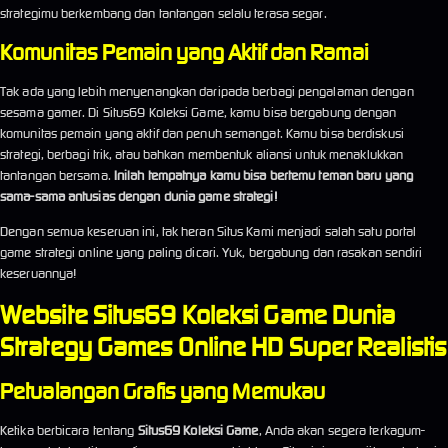
strategimu berkembang dan tantangan selalu terasa segar.
Komunitas Pemain yang Aktif dan Ramai
Tak ada yang lebih menyenangkan daripada berbagi pengalaman dengan
sesama gamer. Di Situs69 Koleksi Game, kamu bisa bergabung dengan
komunitas pemain yang aktif dan penuh semangat. Kamu bisa berdiskusi
strategi, berbagi trik, atau bahkan membentuk aliansi untuk menaklukkan
tantangan bersama.
Inilah tempatnya kamu bisa bertemu teman baru yang
sama-sama antusias dengan dunia game strategi!
Dengan semua keseruan ini, tak heran Situs Kami menjadi salah satu portal
game strategi online yang paling dicari. Yuk, bergabung dan rasakan sendiri
keseruannya!
Website Situs69 Koleksi Game Dunia
Strategy Games Online HD Super Realistis
Petualangan Grafis yang Memukau
Ketika berbicara tentang
Situs69 Koleksi Game
, Anda akan segera terkagum-