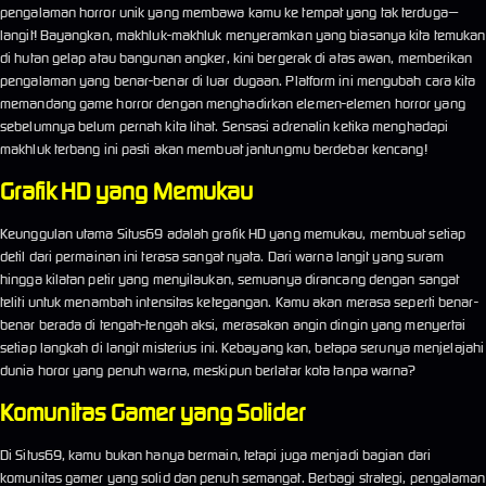
pengalaman horror unik yang membawa kamu ke tempat yang tak terduga—
langit! Bayangkan, makhluk-makhluk menyeramkan yang biasanya kita temukan
di hutan gelap atau bangunan angker, kini bergerak di atas awan, memberikan
pengalaman yang benar-benar di luar dugaan. Platform ini mengubah cara kita
memandang game horror dengan menghadirkan elemen-elemen horror yang
sebelumnya belum pernah kita lihat. Sensasi adrenalin ketika menghadapi
makhluk terbang ini pasti akan membuat jantungmu berdebar kencang!
Grafik HD yang Memukau
Keunggulan utama Situs69 adalah grafik HD yang memukau, membuat setiap
detil dari permainan ini terasa sangat nyata. Dari warna langit yang suram
hingga kilatan petir yang menyilaukan, semuanya dirancang dengan sangat
teliti untuk menambah intensitas ketegangan. Kamu akan merasa seperti benar-
benar berada di tengah-tengah aksi, merasakan angin dingin yang menyertai
setiap langkah di langit misterius ini. Kebayang kan, betapa serunya menjelajahi
dunia horor yang penuh warna, meskipun berlatar kota tanpa warna?
Komunitas Gamer yang Solider
Di Situs69, kamu bukan hanya bermain, tetapi juga menjadi bagian dari
komunitas gamer yang solid dan penuh semangat. Berbagi strategi, pengalaman