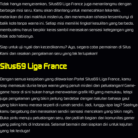
Tidak hanya menyeramkan, Situs69 Liga France juga menantangmu dengan
berbagai misi seru. Kamu akan ditantang untuk memecahkan teka-teki,
melarikan diri dari makhluk misterius, dan menemukan rahasia tersembunyi di
balik kota tanpa warna ini. Setiap misi memiliki tingkat kesulitan yang berbeda,
membuatmu harus berpikir keras sambil merasakan sensasi ketegangan yang
tidak ada habisnya.
Siap untuk uji nyali dan kecerdikanmu? Ayo, segera coba permainan di Situs
Kami dan rasakan pengalaman seru yang tak terlupakan!
Situs69 Liga France
Dengan semua keajaiban yang ditawarkan Portal Situs69 Liga France, kamu
siap memasuki dunia tanpa warna yang penuh misteri dan petualangan! Game-
game horor di sini bukan hanya menawarkan grafik HD yang memukau, tetapi
juga pengalaman yang bikin jantung berdebar dengan balutan bahasa gaul
yang bikin kamu merasa seperti di rumah sendiri. Jadi, tunggu apa lagi? Saatnya
kamu bergabung dan merasakan sendiri sensasi mencekam yang bikin nagih.
Buka pintu menuju petualangan seru, dan jadilah bagian dari komunitas gamer
yang paling hits di Indonesia. Selamat bermain dan siapkan diri untuk kejutan
yang tak terduga!