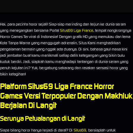
Hai, para pecinta horor sejati! Siap-siap merinding dan terjun ke dunia seram
yang menegangkan bersama Portal
Situs69 Liga France
, tempat nongkrongnya
Horror Games Terviral di Indonesia! Dengan grafik HD yang memukau dan tema
Kota Tanpa Warna yang menggugah adrenalin, Situs Kami menghadirkan
pengalaman bermain yang nggak ada duanya. Di sini, bahasa gaul masa kini
jadi jembatan buat kamu menikmati setiap detik ketegangan yang bikin bulu
kuduk berdiri. Jadi, siapkah kamu menghadapi tantangan di dunia seram yang
penuh kejutan ini? Yuk, bergabung sekarang dan rasakan sensasi horor yang
bikin ketagihan!
Platform Situs69 Liga France Horror
Games Versi Terpopuler Dengan Makhluk
Berjalan Di Langit
Serunya Petualangan di Langit
Siapa bilang horor hanya terjadi di darat? Di
Situs69
, bersiaplah untuk