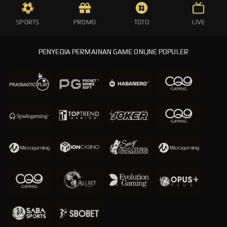
LIVECHAT
SPORTS
PROMO
TOTO
LIVE
DOWNLOAD APK
PENYEDIA PERMAINAN GAME ONLINE POPULER