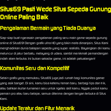
Situs69 Pasti Wede Situs Sepeda Gunung
Online Paling Baik
Pengalaman Bermain yang Tiada Duanya
Siap-siap buat ngerasain pengalaman paling seru main game sepeda gunung
online di Situs69! Dengan grafik ultra HD yang bikin mata dimanjain, Situs Kami
menghadirkan dunia balapan sepeda yang super realistis. Bayangkan diri kamu
meluncur di jalur berbatu, melayang di udara, sambil menikmati pemandangan
indah alam terbuka. Ini bukan sekadar game, ini adalah petualangan!
Komunitas Seru dan Kompetitif
Selain grafis yang memukau, Situs69 juga jadi rumah bagi komunitas gamer
yang asik banget. Di sini, kamu bisa ketemu teman baru, berbagi tips dan trik,
atau bahkan ikutan turnamen seru untuk ngetes skill kamu. Nggak peduli kamu
pemain pro atau baru belajar, semua diterima dengan tangan terbuka di Situs
Kami.
Update Teratur dan Fitur Menarik