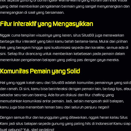
trek sepeda gunung di dunia nyata! Warna-warna yang vibrant dan efek visual
yang detail memberikan pengalaman bermain yang sangat menyenangkan dan
menegangkan di saat yang bersamaan.
Fitur Interaktif yang Mengasyikkan
Nggak cuma tampilan visualnya yang keren, situs Situs69 juga menawarkan
berbagai fitur interaktif yang bikin kamu betah berlama-lama. Mulai dari pilihan
trek yang beragam hingga opsi kustomisasi sepeda dan karakter, semua ada di
sini. Setiap fitur dirancang untuk memberikan kebebasan pada pemain dalam
menentukan pengalaman balapan yang paling pas dengan gaya mereka.
Komunitas Pemain yang Solid
Hal yang nggak kalah seru dari Situs69 adalah komunitas pemainnya yang solid
dan ramah. Di sini, kamu bisa berinteraksi dengan pemain lain, berbagi tips, atau
sekadar seru-seruan bareng. Ada forum diskusi dan fitur chatting yang
memudahkan komunikasi antar pemain. Jadi, selain mengasah skill balapan,
kamu juga bisa menambah teman baru dari seluruh penjuru negeri!
Dengan semua fitur dan keunggulan yang ditawarkan, nggak heran kalau Situs
Kami jadi situs balapan sepeda gunung yang paling hits di Indonesia! Kamu siap
buat gabung? Yuk, start pedaling!