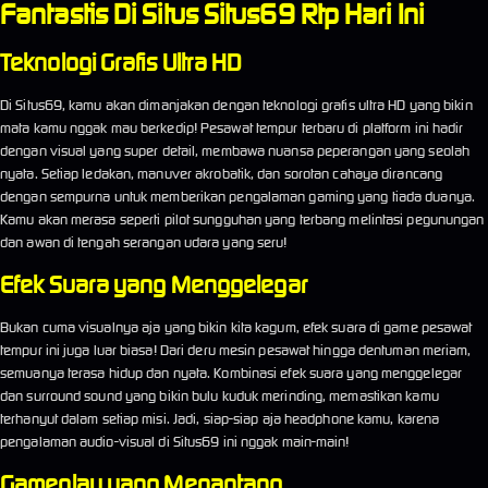
Fantastis Di Situs Situs69 Rtp Hari Ini
Teknologi Grafis Ultra HD
Di Situs69, kamu akan dimanjakan dengan teknologi grafis ultra HD yang bikin
mata kamu nggak mau berkedip! Pesawat tempur terbaru di platform ini hadir
dengan visual yang super detail, membawa nuansa peperangan yang seolah
nyata. Setiap ledakan, manuver akrobatik, dan sorotan cahaya dirancang
dengan sempurna untuk memberikan pengalaman gaming yang tiada duanya.
Kamu akan merasa seperti pilot sungguhan yang terbang melintasi pegunungan
dan awan di tengah serangan udara yang seru!
Efek Suara yang Menggelegar
Bukan cuma visualnya aja yang bikin kita kagum, efek suara di game pesawat
tempur ini juga luar biasa! Dari deru mesin pesawat hingga dentuman meriam,
semuanya terasa hidup dan nyata. Kombinasi efek suara yang menggelegar
dan surround sound yang bikin bulu kuduk merinding, memastikan kamu
terhanyut dalam setiap misi. Jadi, siap-siap aja headphone kamu, karena
pengalaman audio-visual di Situs69 ini nggak main-main!
Gameplay yang Menantang