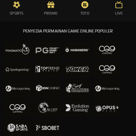
LIVECHAT
SPORTS
PROMO
TOTO
LIVE
DOWNLOAD APK
PENYEDIA PERMAINAN GAME ONLINE POPULER