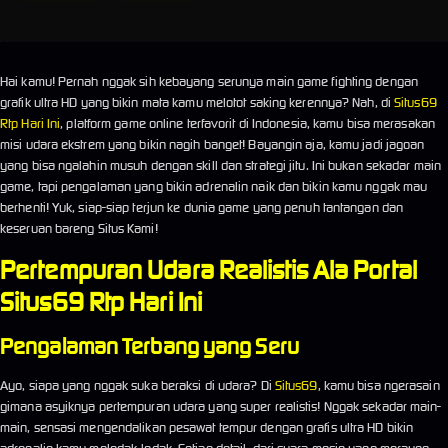
Hai kamu! Pernah nggak sih kebayang serunya main game fighting dengan
grafik ultra HD yang bikin mata kamu melotot saking kerennya? Nah, di
Situs69
Rtp Hari Ini
, platform game online terfavorit di Indonesia, kamu bisa merasakan
misi udara ekstrem yang bikin nagih banget! Bayangin aja, kamu jadi jagoan
yang bisa ngalahin musuh dengan skill dan strategi jitu. Ini bukan sekadar main
game, tapi pengalaman yang bikin adrenalin naik dan bikin kamu nggak mau
berhenti! Yuk, siap-siap terjun ke dunia game yang penuh tantangan dan
keseruan bareng Situs Kami!
Pertempuran Udara Realistis Ala Portal
Situs69 Rtp Hari Ini
Pengalaman Terbang yang Seru
Ayo, siapa yang nggak suka beraksi di udara? Di
Situs69
, kamu bisa ngerasain
gimana asyiknya pertempuran udara yang super realistis! Nggak sekadar main-
main, sensasi mengendalikan pesawat tempur dengan grafis ultra HD bikin