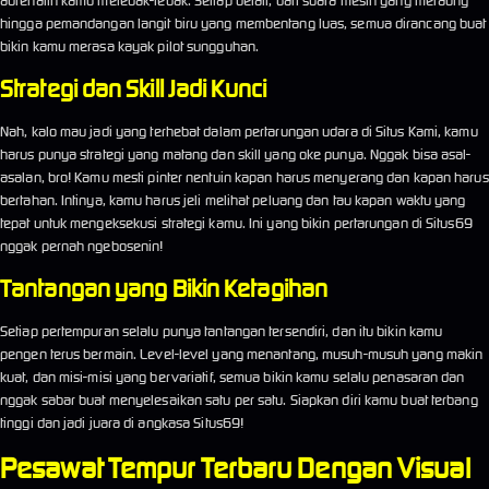
adrenalin kamu meledak-ledak. Setiap detail, dari suara mesin yang meraung
hingga pemandangan langit biru yang membentang luas, semua dirancang buat
bikin kamu merasa kayak pilot sungguhan.
Strategi dan Skill Jadi Kunci
Nah, kalo mau jadi yang terhebat dalam pertarungan udara di Situs Kami, kamu
harus punya strategi yang matang dan skill yang oke punya. Nggak bisa asal-
asalan, bro! Kamu mesti pinter nentuin kapan harus menyerang dan kapan harus
bertahan. Intinya, kamu harus jeli melihat peluang dan tau kapan waktu yang
tepat untuk mengeksekusi strategi kamu. Ini yang bikin pertarungan di Situs69
nggak pernah ngebosenin!
Tantangan yang Bikin Ketagihan
Setiap pertempuran selalu punya tantangan tersendiri, dan itu bikin kamu
pengen terus bermain. Level-level yang menantang, musuh-musuh yang makin
kuat, dan misi-misi yang bervariatif, semua bikin kamu selalu penasaran dan
nggak sabar buat menyelesaikan satu per satu. Siapkan diri kamu buat terbang
tinggi dan jadi juara di angkasa Situs69!
Pesawat Tempur Terbaru Dengan Visual