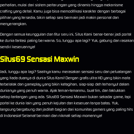
perhatian, mulai dari sistem pertarungan yang dinamis hingga mekanisme
crafting yang detail. Kamu juga bisa memodifikasi karakter dengan berbagai
pilihan yang tersedia, bikin setiap sesi bermain jadi makin personal dan
menyenangkan.
Dengan semua keunggulan dan fitur seru ini, Situs Kami benar-benar jadi portal
ke dunia fantasi paling berwarna. So, tunggu apa lagi? Yuk, gabung dan rasakan
sendiri keseruannya!
Situs69 Sensasi Maxwin
Jadi, tunggu apa lagi? Saatnya kamu merasakan sensasi seru dan petualangan
yang tiada duanya di dunia Situs Kami! Dengan grafis ultra HD yang bikin mata
terbelalak dan gameplay yang bikin ketagihan, siap-siap deh terhanyut dalam
dunianya yang penuh warna. Ajak teman-temanmu, buat tim, dan taklukkan
setiap tantangan yang ada. Situs69 Sensasi Maxwin bukan sekadar game, tapi
portal ke dunia lain yang penuh kejutan dan keseruan tanpa batas. Yuk,
langsung bergabung dan jadilah bagian dari komunitas gamers yang paling hits
di Indonesia! Selamat bermain dan nikmati setiap momennya!