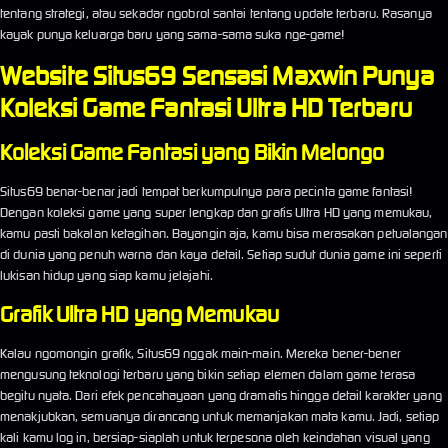
tentang strategi, atau sekadar ngobrol santai tentang update terbaru. Rasanya
kayak punya keluarga baru yang sama-sama suka nge-game!
Website Situs69 Sensasi Maxwin Punya
Koleksi Game Fantasi Ultra HD Terbaru
Koleksi Game Fantasi yang Bikin Melongo
Situs69 benar-benar jadi tempat berkumpulnya para pecinta game fantasi!
Dengan koleksi game yang super lengkap dan grafis Ultra HD yang memukau,
kamu pasti bakalan ketagihan. Bayangin aja, kamu bisa merasakan petualangan
di dunia yang penuh warna dan kaya detail. Setiap sudut dunia game ini seperti
lukisan hidup yang siap kamu jelajahi.
Grafik Ultra HD yang Memukau
Kalau ngomongin grafik, Situs69 nggak main-main. Mereka bener-bener
mengusung teknologi terbaru yang bikin setiap elemen dalam game terasa
begitu nyata. Dari efek pencahayaan yang dramatis hingga detail karakter yang
menakjubkan, semuanya dirancang untuk memanjakan mata kamu. Jadi, setiap
kali kamu log in, bersiap-siaplah untuk terpesona oleh keindahan visual yang