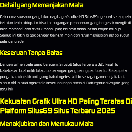
Detail yang Memanjakan Mata
Gak cuma suasana yang bikin nagih, grafis ultra HD Situs69 ngebuat setiap peta
keliatan lebih hidup. Lo bisa liat bayangan pepohonan yang bergerak mengikuti
arah matahari, dan tekstur tanah yang keliatan bener-bener kayak aslinya.
Semua ini bikin lo gak pengen berhenti main dan terus menjelajah setiap sudut
peta yang ada.
Keseruan Tanpa Batas
Dengan pilihan peta yang beragam, Situs69 Situs Terbaru 2025 kasih lo
kebebasan buat milih lokasi petualangan yang paling pas buat lo. Setiap peta
punya karakteristik unik yang bakal ngetes skill lo sebagai gamer sejati. Jadi,
siapin diri lo buat ngerasain keseruan tanpa batas di Battleground Royale yang
satu ini!
Kekuatan Grafik Ultra HD Paling Teratas Di
Platform Situs69 Situs Terbaru 2025
Menakjubkan dan Memukau Mata