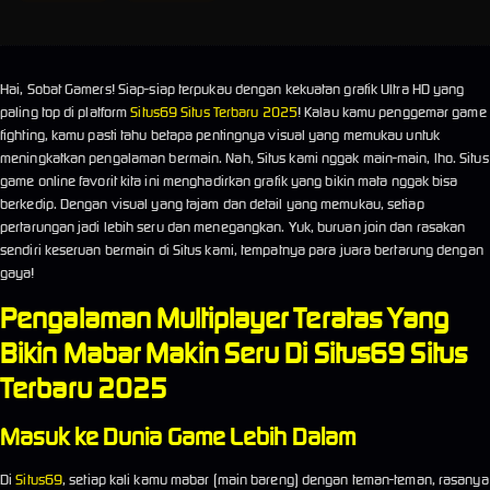
Hai, Sobat Gamers! Siap-siap terpukau dengan kekuatan grafik Ultra HD yang
paling top di platform
Situs69 Situs Terbaru 2025
! Kalau kamu penggemar game
fighting, kamu pasti tahu betapa pentingnya visual yang memukau untuk
meningkatkan pengalaman bermain. Nah, Situs kami nggak main-main, lho. Situs
game online favorit kita ini menghadirkan grafik yang bikin mata nggak bisa
berkedip. Dengan visual yang tajam dan detail yang memukau, setiap
pertarungan jadi lebih seru dan menegangkan. Yuk, buruan join dan rasakan
sendiri keseruan bermain di Situs kami, tempatnya para juara bertarung dengan
gaya!
Pengalaman Multiplayer Teratas Yang
Bikin Mabar Makin Seru Di Situs69 Situs
Terbaru 2025
Masuk ke Dunia Game Lebih Dalam
Di
Situs69
, setiap kali kamu mabar (main bareng) dengan teman-teman, rasanya