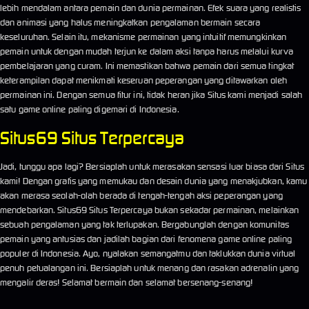
lebih mendalam antara pemain dan dunia permainan. Efek suara yang realistis
dan animasi yang halus meningkatkan pengalaman bermain secara
keseluruhan. Selain itu, mekanisme permainan yang intuitif memungkinkan
pemain untuk dengan mudah terjun ke dalam aksi tanpa harus melalui kurva
pembelajaran yang curam. Ini memastikan bahwa pemain dari semua tingkat
keterampilan dapat menikmati keseruan peperangan yang ditawarkan oleh
permainan ini. Dengan semua fitur ini, tidak heran jika Situs kami menjadi salah
satu game online paling digemari di Indonesia.
Situs69 Situs Terpercaya
Jadi, tunggu apa lagi? Bersiaplah untuk merasakan sensasi luar biasa dari Situs
kami! Dengan grafis yang memukau dan desain dunia yang menakjubkan, kamu
akan merasa seolah-olah berada di tengah-tengah aksi peperangan yang
mendebarkan. Situs69 Situs Terpercaya bukan sekadar permainan, melainkan
sebuah pengalaman yang tak terlupakan. Bergabunglah dengan komunitas
pemain yang antusias dan jadilah bagian dari fenomena game online paling
populer di Indonesia. Ayo, nyalakan semangatmu dan taklukkan dunia virtual
penuh petualangan ini. Bersiaplah untuk menang dan rasakan adrenalin yang
mengalir deras! Selamat bermain dan selamat bersenang-senang!