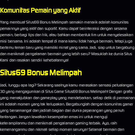
Komunitas Pemain yang Aktif
Yang membuat Situs69 Bonus Melimpah semakin menarik adalah komunitas
pemainnya yang aktif dan suportif. Kamu dapat berinteraksi dengan sesama
pemain, berbagi tips dan trik, atau bahkan membentuk tim untuk menyelesaikan
misi bersama. Ini adalah tempat di mana kamu tidak hanya bermain, tetapi juga
bertemu teman baru yang memiliki minat yang sama. Jadi, siap untuk bergabung
dan menikmati pengalaman bermain yang lebih seru? Masuklah ke dunia Situs
Kami dan rasakan sendiri kehebatannya!
Situs69 Bonus Melimpah
Jadi, tunggu apa lagi? Sekarang saatnya kamu merasakan sensasi petualangan
3D yang mengagumkan di Situs Game Situs69 Bonus Melimpah! Dengan grafis
yang menakjubkan dan gameplay yang mendebarkan, setiap detik di permainan
ini adalah momen yang tak terlupakan. Bergabunglah dengan komunitas gamer
yang bersemangat dan jadilah bagian dari dunia peperangan yang penuh
tantangan. Jangan lewatkan kesempatan emas ini untuk menguji
keterampilanmu dan menikmati pengalaman gaming terbaik. Ayo, raih
kemenanganmu dan nikmati setiap momen serunya! Selamat bermain dan