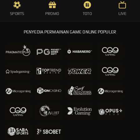
LIVECHAT
SPORTS
PROMO
TOTO
LIVE
DOWNLOAD APK
PENYEDIA PERMAINAN GAME ONLINE POPULER