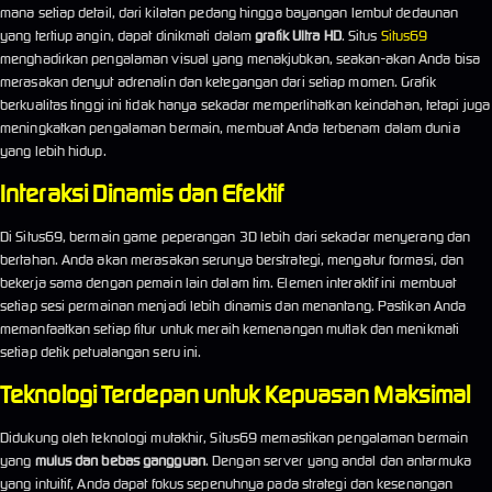
mana setiap detail, dari kilatan pedang hingga bayangan lembut dedaunan
yang tertiup angin, dapat dinikmati dalam
grafik Ultra HD
. Situs
Situs69
menghadirkan pengalaman visual yang menakjubkan, seakan-akan Anda bisa
merasakan denyut adrenalin dan ketegangan dari setiap momen. Grafik
berkualitas tinggi ini tidak hanya sekadar memperlihatkan keindahan, tetapi juga
meningkatkan pengalaman bermain, membuat Anda terbenam dalam dunia
yang lebih hidup.
Interaksi Dinamis dan Efektif
Di Situs69, bermain game peperangan 3D lebih dari sekadar menyerang dan
bertahan. Anda akan merasakan serunya berstrategi, mengatur formasi, dan
bekerja sama dengan pemain lain dalam tim. Elemen interaktif ini membuat
setiap sesi permainan menjadi lebih dinamis dan menantang. Pastikan Anda
memanfaatkan setiap fitur untuk meraih kemenangan mutlak dan menikmati
setiap detik petualangan seru ini.
Teknologi Terdepan untuk Kepuasan Maksimal
Didukung oleh teknologi mutakhir, Situs69 memastikan pengalaman bermain
yang
mulus dan bebas gangguan
. Dengan server yang andal dan antarmuka
yang intuitif, Anda dapat fokus sepenuhnya pada strategi dan kesenangan