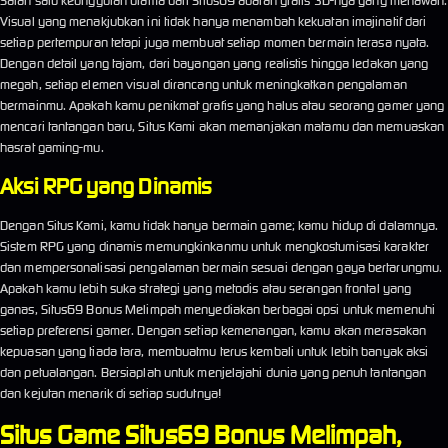
Salah satu keunggulan utama dari Situs69 adalah grafis 3D-nya yang menawan.
Visual yang menakjubkan ini tidak hanya menambah kekuatan imajinatif dari
setiap pertempuran tetapi juga membuat setiap momen bermain terasa nyata.
Dengan detail yang tajam, dari bayangan yang realistis hingga ledakan yang
megah, setiap elemen visual dirancang untuk meningkatkan pengalaman
bermainmu. Apakah kamu penikmat grafis yang halus atau seorang gamer yang
mencari tantangan baru, Situs Kami akan memanjakan matamu dan memuaskan
hasrat gaming-mu.
Aksi RPG yang Dinamis
Dengan Situs Kami, kamu tidak hanya bermain game; kamu hidup di dalamnya.
Sistem RPG yang dinamis memungkinkanmu untuk mengkostumisasi karakter
dan mempersonalisasi pengalaman bermain sesuai dengan gaya bertarungmu.
Apakah kamu lebih suka strategi yang metodis atau serangan frontal yang
ganas, Situs69 Bonus Melimpah menyediakan berbagai opsi untuk memenuhi
setiap preferensi gamer. Dengan setiap kemenangan, kamu akan merasakan
kepuasan yang tiada tara, membuatmu terus kembali untuk lebih banyak aksi
dan petualangan. Bersiaplah untuk menjelajahi dunia yang penuh tantangan
dan kejutan menarik di setiap sudutnya!
Situs Game Situs69 Bonus Melimpah,