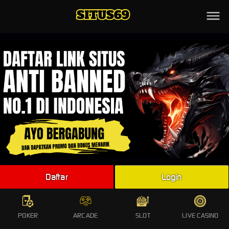
HOME
POKER
ARCADE
SLOT ONLINE
LIVE CASINO
SPORTS
PROMO
TOTO
Daftar
Login
LIVE
WHATSAPP
POKER
ARCADE
SLOT
LIVE CASINO
TELEGRAM