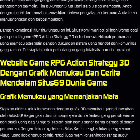
pengalaman bermain. Tim dukungan Situs Kami selalu siap membantu Anda
dengan cepat dan ramah, memastikan bahwa pengalaman bermain Anda tetap
menyenangkan dan bebas masalah.
Dengan kombinasi fitur-fitur unggulan ini, Situs Kami menjadi pilihan utama bagi
para pecinta game RPG Action Strategy 3D di Indonesia. Nikmati permainan
yang memacu adrenalin dengan dukungan sistem yang handal dan komunitas
yang ramah. Bersiaplah untuk petualangan yang tidak akan Anda lupakan!
Website Game RPG Action Strategy 3D
Dengan Grafik Memukau Dan Cerita
Mendalam Situs69 Dunia Game
Grafik Memukau yang Memanjakan Mata
Siapkan dirimu untuk terpesona dengan grafik 3D memukau yang ditawarkan
oleh Situs69! Bayangkan dirimu menjelajahi dunia fantasi yang penuh warna
dan detail yang begitu nyata, seolah-olah kamu benar-benar berada di dalam
permainan. Dengan teknologi terkini, Situs Kami menghadirkan pengalaman
visual yang tidak hanya cantik, tetapi juga memikat sehingga setiap sudut