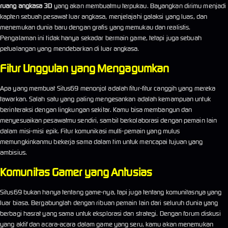
ruang angkasa 3D
yang akan membuatmu terpukau. Bayangkan dirimu menjadi
kapten sebuah pesawat luar angkasa, menjelajahi galaksi yang luas, dan
menemukan dunia baru dengan grafis yang memukau dan realistis.
Pengalaman ini tidak hanya sekadar bermain game, tetapi juga sebuah
petualangan yang mendebarkan di luar angkasa.
Fitur Unggulan yang Mengagumkan
Apa yang membuat Situs69 menonjol adalah fitur-fitur canggih yang mereka
tawarkan. Salah satu yang paling mengesankan adalah kemampuan untuk
berinteraksi dengan lingkungan sekitar. Kamu bisa membangun dan
menyesuaikan pesawatmu sendiri, sambil berkolaborasi dengan pemain lain
dalam misi-misi epik. Fitur komunikasi multi-pemain yang mulus
memungkinkanmu bekerja sama dalam tim untuk mencapai tujuan yang
ambisius.
Komunitas Gamer yang Antusias
Situs69 bukan hanya tentang game-nya, tapi juga tentang komunitasnya yang
luar biasa. Bergabunglah dengan ribuan pemain lain dari seluruh dunia yang
berbagi hasrat yang sama untuk eksplorasi dan strategi. Dengan forum diskusi
yang aktif dan acara-acara dalam game yang seru, kamu akan menemukan